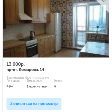
13 000р.
пр-кт. Комарова, 14
Возможно бронирование
Площадь:
Тип жилья:
Этаж:
2
49м
1-комнатная
4
Записаться на просмотр