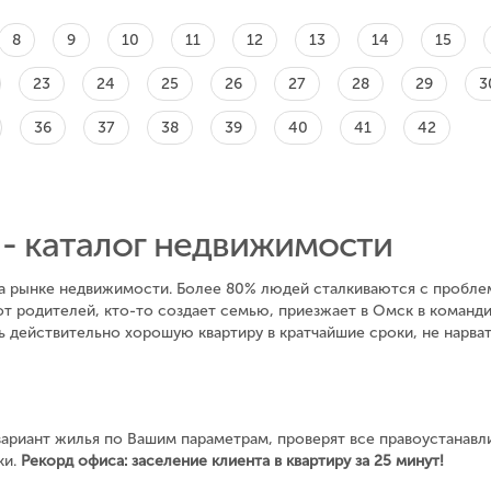
8
9
10
11
12
13
14
15
23
24
25
26
27
28
29
3
36
37
38
39
40
41
42
 - каталог недвижимости
на рынке недвижимости. Более 80% людей сталкиваются с проблем
от родителей, кто-то создает семью, приезжает в Омск в командир
ь действительно хорошую квартиру в кратчайшие сроки, не нарва
ариант жилья по Вашим параметрам, проверят все правоустанавл
ки.
Рекорд офиса: заселение клиента в квартиру за 25 минут!