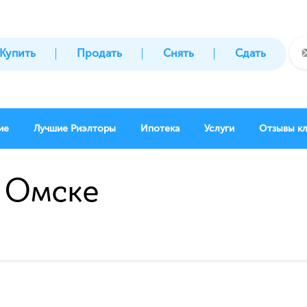
Купить
Продать
Снять
Сдать
ие
Лучшие Риэлторы
Ипотека
Услуги
Отзывы к
в Омске