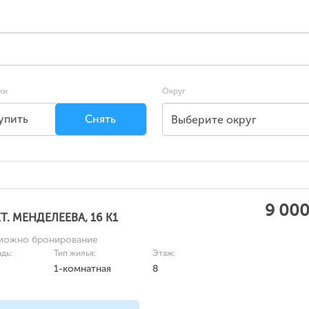
ки
Округ
упить
Снять
Выберите округ
9 000
Т. МЕНДЕЛЕЕВА, 16 К1
можно бронирование
дь:
Тип жилья:
Этаж:
1-комнатная
8