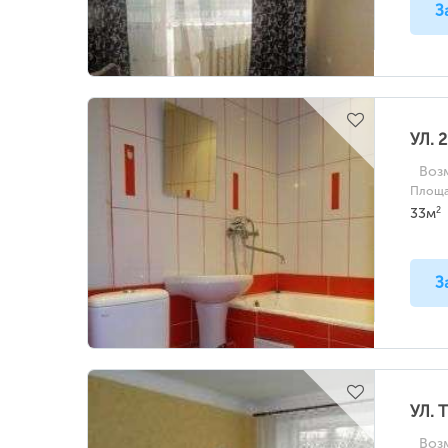
З
УЛ. 
Воз
Площа
2
33м
З
УЛ. 
Воз