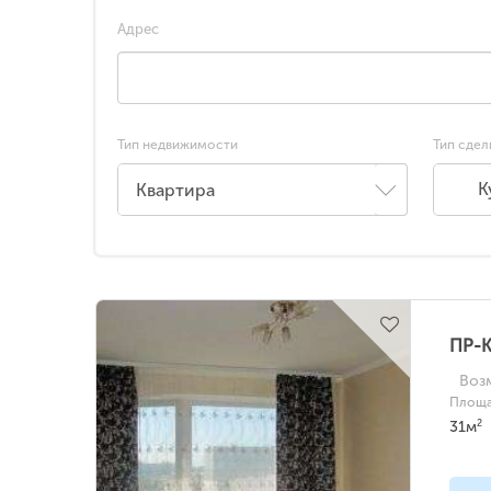
Адрес
Тип недвижимости
Тип сдел
К
ПР-К
Воз
Площа
2
31м