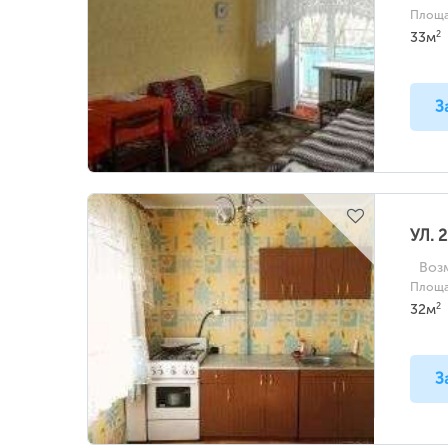
Площа
2
33м
З
УЛ. 
Воз
Площа
2
32м
З