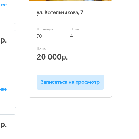
нее
ул. Котельникова, 7
Площадь:
Этаж:
70
4
р.
Цена
20 000р.
Записаться на просмотр
нее
р.