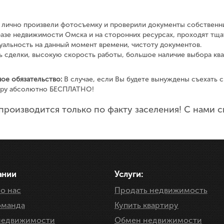
ы лично произвели фотосъемку и проверили документы собственн
азе недвижимости Омска и на сторонних ресурсах, проходят тща
альность на данный момент времени, чистоту документов.
 сделки, высокую скорость работы, большое наличие выбора ква
ое обязательство:
В случае, если Вы будете вынуждены съехать с
тиру абсолютно БЕСПЛАТНО!
производится только по факту заселения! С нами сн
ании
Услуги:
о нас
Продать недвижимость
оманда
Купить квартиру
недвижимости
Обмен недвижимости