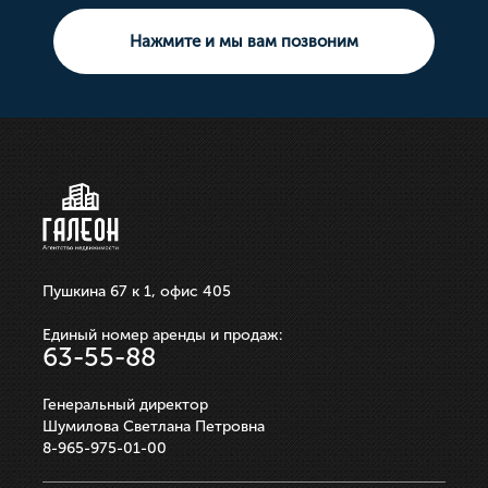
3 комнатная
Земельный участок
Нажмите и мы вам позвоним
10 000 000р.
21 100 000р.
750 000р.
3 550 000р.
250 000р.
ЗАПИСАТЬСЯ НА ПРОСМОТР
ЗАПИСАТЬСЯ НА ПРОСМОТР
ЗАПИСАТЬСЯ НА ПРОСМОТР
ЗАПИСАТЬСЯ НА ПРОСМОТР
ЗАПИСАТЬСЯ НА ПРОСМОТР
Пушкина 67 к 1, офис 405
Единый номер аренды и продаж:
63-55-88
Генеральный директор
Шумилова Светлана Петровна
8-965-975-01-00