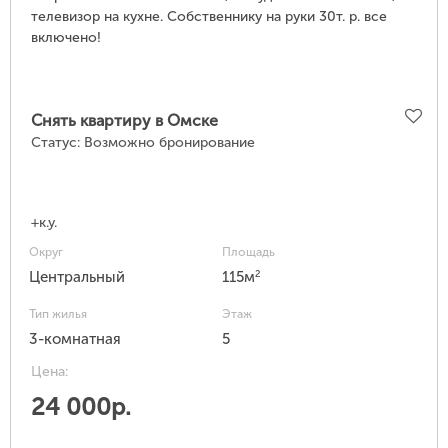
телевизор на кухне. Собственнику на руки 30т. р. все
включено!
Снять квартиру в Омске
Статус:
Возможно бронирование
+к.у.
Округ
Площадь
2
Центральный
115м
Тип жилья
Этаж
3-комнатная
5
Цена:
24 000р.