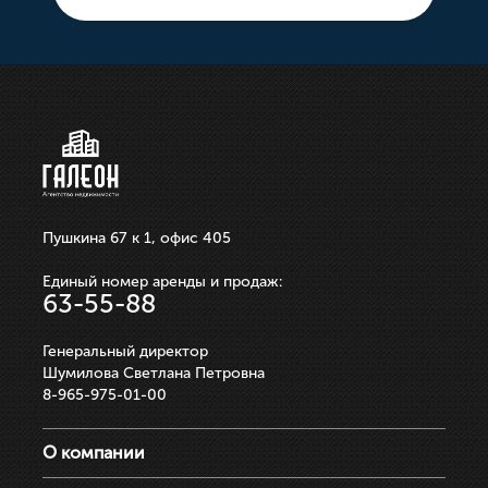
10 000 000р.
21 100 000р.
750 000р.
3 550 000р.
250 000р.
ЗАПИСАТЬСЯ НА ПРОСМОТР
ЗАПИСАТЬСЯ НА ПРОСМОТР
ЗАПИСАТЬСЯ НА ПРОСМОТР
ЗАПИСАТЬСЯ НА ПРОСМОТР
ЗАПИСАТЬСЯ НА ПРОСМОТР
Пушкина 67 к 1, офис 405
Единый номер аренды и продаж:
63-55-88
Генеральный директор
Шумилова Светлана Петровна
8-965-975-01-00
О компании