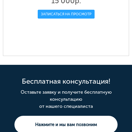
15 000р.
ЗАПИСАТЬСЯ НА ПРОСМОТР
Бесплатная консультация!
й,
ая
р-н. Омский, д. Ракитинка (Пушкинского
ул. Красный Путь, 141
ул. Пушкина, 115
село Розовка, Солнечная ул.
ул. Кирова, 9
Оставьте заявку и получите бесплатную
с/п), ул. Центральная
Округ: Центральный
Округ: Советский
Округ: Область
Округ:
консультацию
Округ: Область
Площадь: 641
Площадь: 18
Площадь: 180.00
Площадь: 58.40
от нашего специалиста
Тип сделки: Продажа
Тип сделки: Продажа
Площадь: 10
Тип сделки: Продажа
Тип сделки: Продажа
Площадь свободного назначения
Тип сделки: Продажа
Комната
3 комнатная
Земельный участок
Нажмите и мы вам позвоним