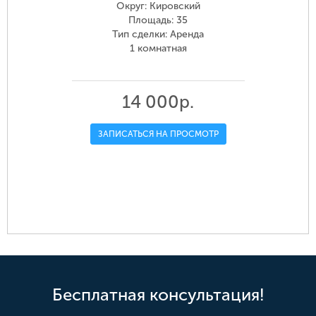
Округ: Кировский
Площадь: 35
Тип сделки: Аренда
1 комнатная
14 000р.
ЗАПИСАТЬСЯ НА ПРОСМОТР
Бесплатная консультация!
й,
ая
р-н. Омский, д. Ракитинка (Пушкинского
ул. Красный Путь, 141
ул. Пушкина, 115
село Розовка, Солнечная ул.
ул. Кирова, 9