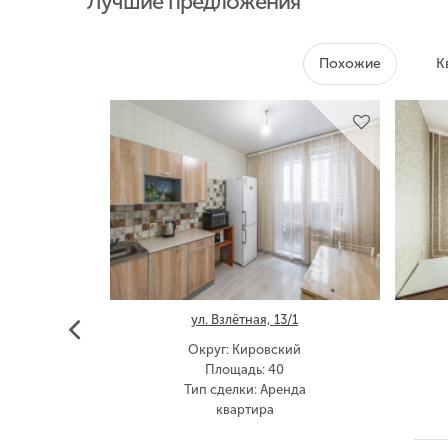
Лучшие предложения
Похожие
К
28/1
ул. Взлётная, 13/1
кий
Округ: Кировский
Площадь: 40
енда
Тип сделки: Аренда
квартира