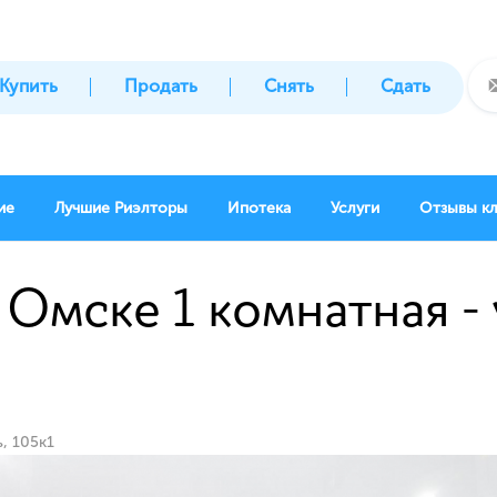
Купить
Продать
Снять
Сдать
ие
Лучшие Риэлторы
Ипотека
Услуги
Отзывы к
 Омске 1 комнатная -
, 105к1