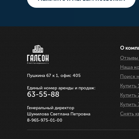
Земельный участок
10 000 000р.
0р.
.
3 550 000р.
750 000р.
ЗАПИСАТЬСЯ НА ПРОСМОТР
250 000р.
ОСМОТР
ОСМОТР
ЗАПИСАТЬСЯ НА ПРОСМОТР
ЗАПИСАТЬСЯ НА ПРОС
ЗАПИСАТЬСЯ НА ПРОС
О комп
Отзывы 
Наша к
Пушкина 67 к 1, офис 405
Поиск 
Купить 
Единый номер аренды и продаж:
63-55-88
Купить 
Купить 
Генеральный директор
Снять к
Шумилова Светлана Петровна
8-965-975-01-00