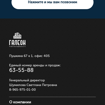
Нажмите и мы вам позвоним
10 000 000р.
21 100 000р.
750 000р.
3 550 000р.
250 000р.
ЗАПИСАТЬСЯ НА ПРОСМОТР
ЗАПИСАТЬСЯ НА ПРОСМОТР
ЗАПИСАТЬСЯ НА ПРОСМОТР
ЗАПИСАТЬСЯ НА ПРОСМОТР
ЗАПИСАТЬСЯ НА ПРОСМОТР
Пушкина 67 к 1, офис 405
Единый номер аренды и продаж:
63-55-88
Генеральный директор
Шумилова Светлана Петровна
8-965-975-01-00
О компании