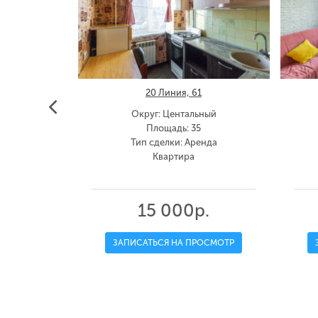
ный б-р. ,
20 Линия, 61
Округ: Центальный
Площадь: 35
00
Тип сделки: Аренда
енда
Квартира
15 000р.
.
ЗАПИСАТЬСЯ НА ПРОСМОТР
ОСМОТР