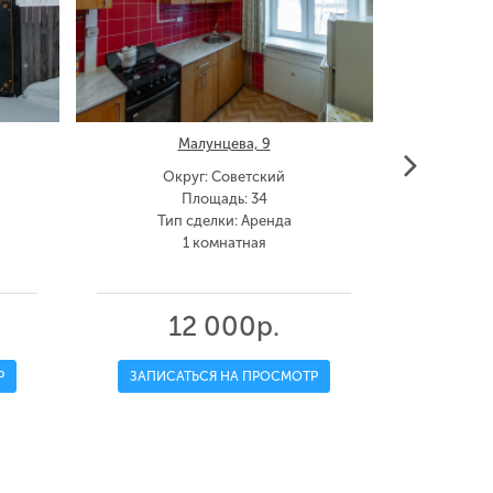
Малунцева, 9
Округ: Советский
Ок
Площадь: 34
Тип сделки: Аренда
Тип
1 комнатная
12 000р.
Р
ЗАПИСАТЬСЯ НА ПРОСМОТР
ЗАПИС