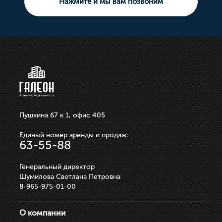
Нажмите и мы вам позвоним
10 000 000р.
21 100 000р.
750 000р.
3 550 000р.
250 000р.
ЗАПИСАТЬСЯ НА ПРОСМОТР
ЗАПИСАТЬСЯ НА ПРОСМОТР
ЗАПИСАТЬСЯ НА ПРОСМОТР
ЗАПИСАТЬСЯ НА ПРОСМОТР
ЗАПИСАТЬСЯ НА ПРОСМОТР
Пушкина 67 к 1, офис 405
Единый номер аренды и продаж:
63-55-88
Генеральный директор
Шумилова Светлана Петровна
8-965-975-01-00
О компании