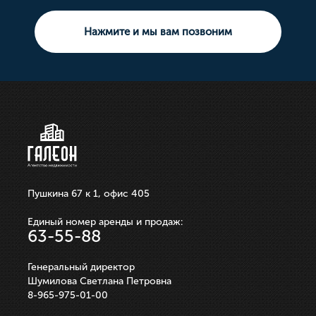
Площадь свободного назначения
Тип сделки: Продажа
Комната
3 комнатная
Земельный участок
Нажмите и мы вам позвоним
10 000 000р.
21 100 000р.
750 000р.
3 550 000р.
250 000р.
ЗАПИСАТЬСЯ НА ПРОСМОТР
ЗАПИСАТЬСЯ НА ПРОСМОТР
ЗАПИСАТЬСЯ НА ПРОСМОТР
ЗАПИСАТЬСЯ НА ПРОСМОТР
ЗАПИСАТЬСЯ НА ПРОСМОТР
Пушкина 67 к 1, офис 405
Единый номер аренды и продаж:
63-55-88
Генеральный директор
Шумилова Светлана Петровна
8-965-975-01-00