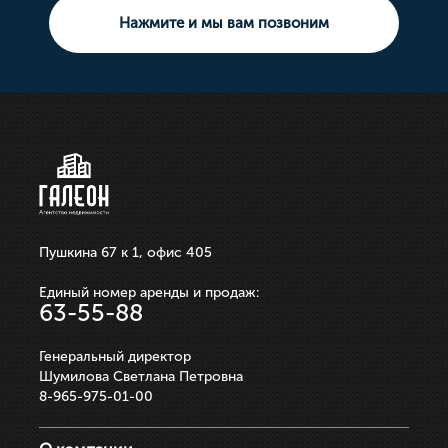
Земельный участок
Нажмите и мы вам позвоним
10 000 000р.
21 100 000р.
750 000р.
3 550 000р.
250 000р.
ЗАПИСАТЬСЯ НА ПРОСМОТР
ЗАПИСАТЬСЯ НА ПРОСМОТР
ЗАПИСАТЬСЯ НА ПРОСМОТР
ЗАПИСАТЬСЯ НА ПРОСМОТР
ЗАПИСАТЬСЯ НА ПРОСМОТР
Пушкина 67 к 1, офис 405
Единый номер аренды и продаж:
63-55-88
Генеральный директор
Шумилова Светлана Петровна
8-965-975-01-00