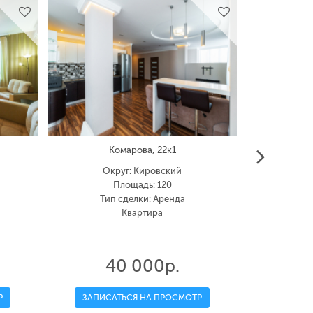
Комарова, 22к1
К
Округ: Кировский
Ок
Площадь: 120
Тип сделки: Аренда
Тип
Квартира
40 000р.
Р
ЗАПИСАТЬСЯ НА ПРОСМОТР
ЗАПИС