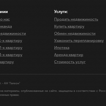
ЗАП
МОТР
ании
Услуги:
о нас
Продать недвижимость
оманда
Купить квартиру
недвижимости
Обмен недвижимости
1-к квартиру
Узаконить перепланировку
2-к квартиру
Ипотека
3-к квартиру
Аренда квартир
вартиру
Стоимость услуг
г.
- АН "Галеон"
 на материалы, опубликованные на сайте, защищены в соответствии с Ро
межных правах.