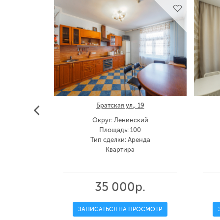
 9
Братская ул., 19
ьный
Округ: Ленинский
0
Площадь: 100
енда
Тип сделки: Аренда
Квартира
.
35 000р.
ОСМОТР
ЗАПИСАТЬСЯ НА ПРОСМОТР