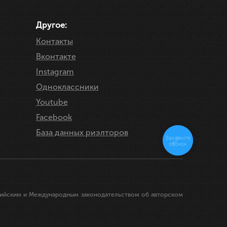
ИСАТЬСЯ НА ПРОСМОТР
ЗАПИС
Другое:
Контакты
Вконтакте
Instagram
Одноклассники
Youtube
Facebook
База данных риэлторов
Закажите
звонок
ссийским и Международным законодательством об авторском