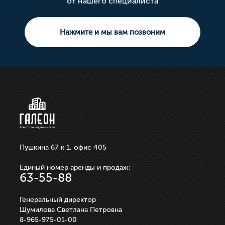
от нашего специалиста
Тип сделки: Продажа
Тип сделки: Продажа
Площадь: 10
Тип сделки: Продажа
Тип сделки: Продажа
Площадь свободного назначения
Тип сделки: Продажа
Комната
3 комнатная
Земельный участок
Нажмите и мы вам позвоним
10 000 000р.
21 100 000р.
750 000р.
3 550 000р.
250 000р.
ЗАПИСАТЬСЯ НА ПРОСМОТР
ЗАПИСАТЬСЯ НА ПРОСМОТР
ЗАПИСАТЬСЯ НА ПРОСМОТР
ЗАПИСАТЬСЯ НА ПРОСМОТР
ЗАПИСАТЬСЯ НА ПРОСМОТР
Пушкина 67 к 1, офис 405
Единый номер аренды и продаж:
63-55-88
Генеральный директор
Шумилова Светлана Петровна
8-965-975-01-00