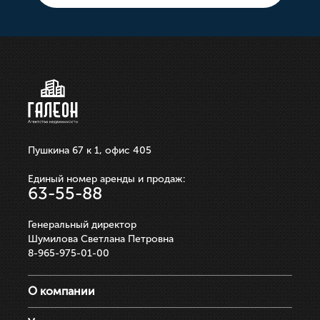
10 000 000р.
21 100 000р.
750 000р.
3 550 000р.
250 000р.
ЗАПИСАТЬСЯ НА ПРОСМОТР
ЗАПИСАТЬСЯ НА ПРОСМОТР
ЗАПИСАТЬСЯ НА ПРОСМОТР
ЗАПИСАТЬСЯ НА ПРОСМОТР
ЗАПИСАТЬСЯ НА ПРОСМОТР
Пушкина 67 к 1, офис 405
Единый номер аренды и продаж:
63-55-88
Генеральный директор
Шумилова Светлана Петровна
8-965-975-01-00
О компании