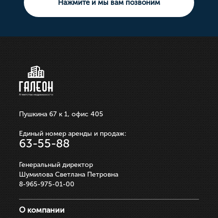
Нажмите и мы вам позвоним
10 000 000р.
21 100 000р.
750 000р.
3 550 000р.
250 000р.
ЗАПИСАТЬСЯ НА ПРОСМОТР
ЗАПИСАТЬСЯ НА ПРОСМОТР
ЗАПИСАТЬСЯ НА ПРОСМОТР
ЗАПИСАТЬСЯ НА ПРОСМОТР
ЗАПИСАТЬСЯ НА ПРОСМОТР
Пушкина 67 к 1, офис 405
Единый номер аренды и продаж:
63-55-88
Генеральный директор
Шумилова Светлана Петровна
8-965-975-01-00
О компании