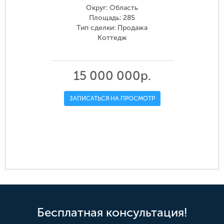
Округ: Область
Площадь: 285
Тип сделки: Продажа
Коттедж
15 000 000р.
ЗАПИСАТЬСЯ НА ПРОСМОТР
Бесплатная консультация!
й,
ая
р-н. Омский, д. Ракитинка (Пушкинского
ул. Красный Путь, 141
ул. Пушкина, 115