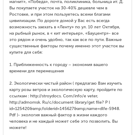
магнит», «Победа», почта, поликлиника, больница ит. Д.
Вы покупаете участок на 30-40% дешевле чем в
Ростовке, и при этом пользуетесь всеми благами
цивилизации. По дороге домой у Вас есть всегда
возможность заехать в «Ленту» по ул. 10 лет Октября,
на рыбный рынок, в « кит интерьер», «Бауцентр»- все
это рядом и очень удобно, так как все по пути. Важные
существенные факторы почему именно этот участок вы
купите для себя:
1. Приближенность к городу – экономия вашего
времени для перемещения
2. Экологически чистый район ( предлагаю Вам изучить
карту розы ветров и экологическую карту, пройдите по
ссылкам : http://stroydocs. Com/info/e veter,
http://admomsk. Ru/c/document library/get file? P l
id=125420&amp;folderid=145627&amp;name=dlfe-5948.
Pdf )- экология важный фактор в жизни каждого
человека и не каждый может себе это позволить. Вы
можете!