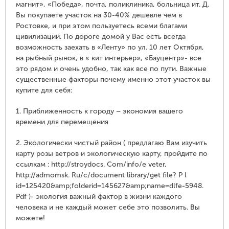
магнит», «Победа», почта, поликлиника, больница ит. Д.
Вы покупаете участок на 30-40% дешевле чем в
Ростовке, и при этом пользуетесь всеми благами
цивилизации. По дороге домой у Вас есть всегда
возможность заехать в «Ленту» по ул. 10 лет Октября,
на рыбный рынок, в « кит интерьер», «Бауцентр»- все
это рядом и очень удобно, так как все по пути. Важные
существенные факторы почему именно этот участок вы
купите для себя:
1. Приближенность к городу – экономия вашего
времени для перемещения
2. Экологически чистый район ( предлагаю Вам изучить
карту розы ветров и экологическую карту, пройдите по
ссылкам : http://stroydocs. Com/info/e veter,
http://admomsk. Ru/c/document library/get file? P l
id=125420&amp;folderid=145627&amp;name=dlfe-5948.
Pdf )- экология важный фактор в жизни каждого
человека и не каждый может себе это позволить. Вы
можете!