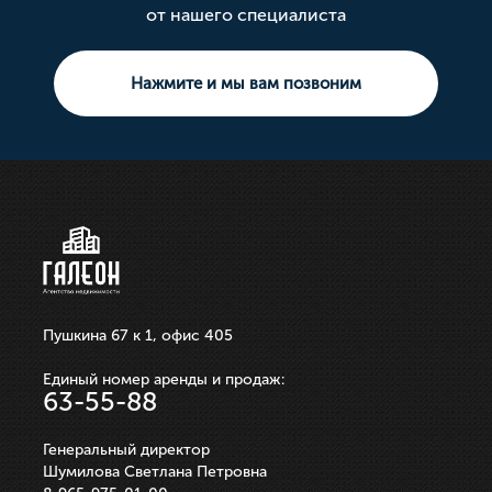
Площадь: 180.00
Площадь: 58.40
от нашего специалиста
Тип сделки: Продажа
Тип сделки: Продажа
Площадь: 10
Тип сделки: Продажа
Тип сделки: Продажа
Площадь свободного назначения
Тип сделки: Продажа
Комната
3 комнатная
Земельный участок
Нажмите и мы вам позвоним
10 000 000р.
21 100 000р.
750 000р.
3 550 000р.
250 000р.
ЗАПИСАТЬСЯ НА ПРОСМОТР
ЗАПИСАТЬСЯ НА ПРОСМОТР
ЗАПИСАТЬСЯ НА ПРОСМОТР
ЗАПИСАТЬСЯ НА ПРОСМОТР
ЗАПИСАТЬСЯ НА ПРОСМОТР
Пушкина 67 к 1, офис 405
Единый номер аренды и продаж:
63-55-88
Генеральный директор
Шумилова Светлана Петровна