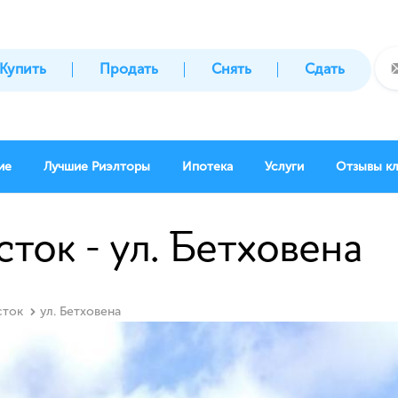
Купить
Продать
Снять
Сдать
ие
Лучшие Риэлторы
Ипотека
Услуги
Отзывы к
сток - ул. Бетховена
сток
ул. Бетховена