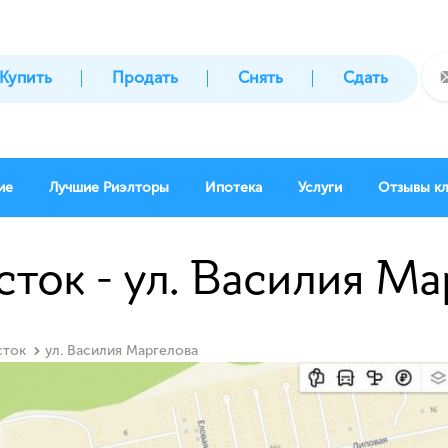
Купить
Продать
Снять
Сдать
ие
Лучшие Риэлторы
Ипотека
Услуги
Отзывы к
сток - ул. Василия М
сток
ул. Василия Маргелова