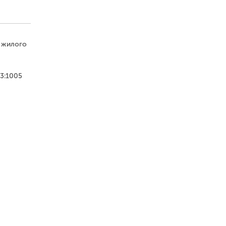
о жилого
3:1005