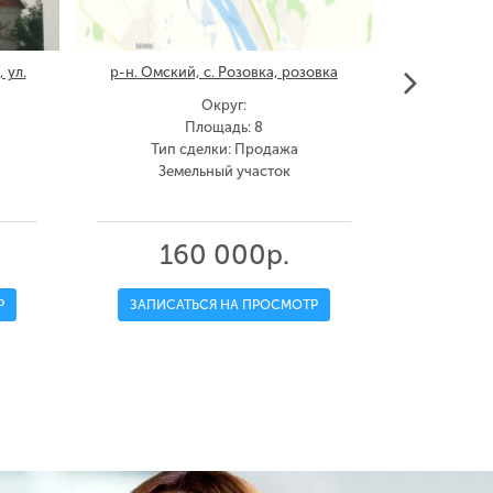
 ул.
р-н. Омский, с. Розовка, розовка
дп. с
Округ:
Площадь: 8
Тип сделки: Продажа
Тип
Земельный участок
Зе
160 000р.
1
Р
ЗАПИСАТЬСЯ НА ПРОСМОТР
ЗАПИС