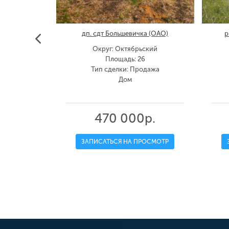
оитель-84
дп. сдт Большевичка (ОАО)
р
ть
Округ: Октябрьский
00
Площадь: 26
дажа
Тип сделки: Продажа
Дом
р.
470 000р.
ОСМОТР
ЗАПИСАТЬСЯ НА ПРОСМОТР