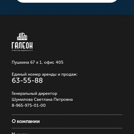
10 000 000р.
21 100 000р.
750 000р.
3 550 000р.
250 000р.
ЗАПИСАТЬСЯ НА ПРОСМОТР
ЗАПИСАТЬСЯ НА ПРОСМОТР
ЗАПИСАТЬСЯ НА ПРОСМОТР
ЗАПИСАТЬСЯ НА ПРОСМОТР
ЗАПИСАТЬСЯ НА ПРОСМОТР
Пушкина 67 к 1, офис 405
Единый номер аренды и продаж:
63-55-88
Генеральный директор
Шумилова Светлана Петровна
8-965-975-01-00
О компании