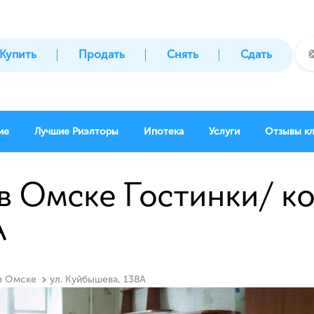
Купить
Продать
Снять
Сдать
ие
Лучшие Риэлторы
Ипотека
Услуги
Отзывы к
в Омске Гостинки/ ко
А
 в Омске
ул. Куйбышева, 138А