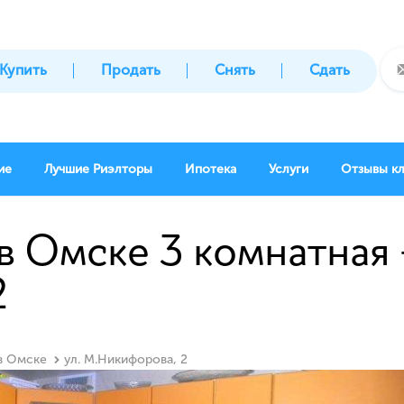
Купить
Продать
Снять
Сдать
ие
Лучшие Риэлторы
Ипотека
Услуги
Отзывы к
в Омске 3 комнатная -
2
 в Омске
ул. М.Никифорова, 2