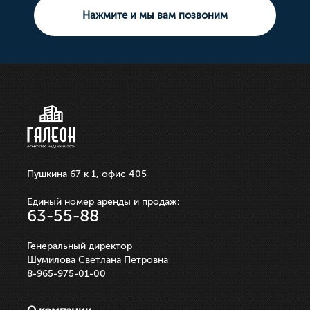
Земельный участок
Нажмите и мы вам позвоним
10 000 000р.
21 100 000р.
750 000р.
3 550 000р.
250 000р.
ЗАПИСАТЬСЯ НА ПРОСМОТР
ЗАПИСАТЬСЯ НА ПРОСМОТР
ЗАПИСАТЬСЯ НА ПРОСМОТР
ЗАПИСАТЬСЯ НА ПРОСМОТР
ЗАПИСАТЬСЯ НА ПРОСМОТР
Пушкина 67 к 1, офис 405
Единый номер аренды и продаж:
63-55-88
Генеральный директор
Шумилова Светлана Петровна
8-965-975-01-00