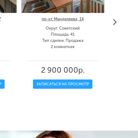
7
пр-кт. Менделеева, 14
Марш
Округ: Советский
Окр
Площадь: 41
Тип сделки: Продажа
Тип
2 комнатная
2 900 000р.
3 
Р
ЗАПИСАТЬСЯ НА ПРОСМОТР
ЗАПИС