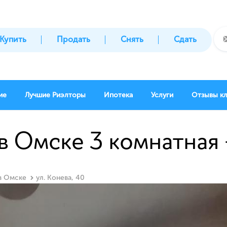
Купить
Продать
Снять
Сдать
ие
Лучшие Риэлторы
Ипотека
Услуги
Отзывы к
в Омске 3 комнатная -
 в Омске
ул. Конева, 40