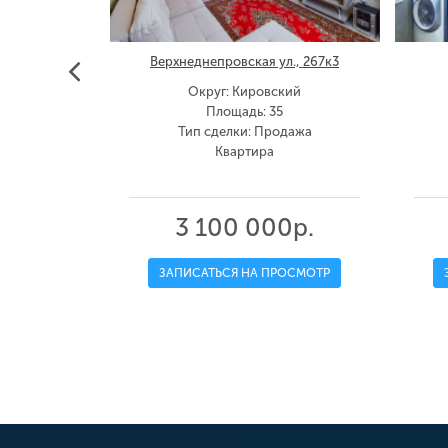
10
Верхнеднепровская ул., 267к3
кий
Округ: Кировский
00
Площадь: 35
дажа
Тип сделки: Продажа
Квартира
0р.
3 100 000р.
ОСМОТР
ЗАПИСАТЬСЯ НА ПРОСМОТР