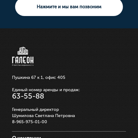
Земельный участок
Нажмите и мы вам позвоним
10 000 000р.
21 100 000р.
750 000р.
3 550 000р.
250 000р.
ЗАПИСАТЬСЯ НА ПРОСМОТР
ЗАПИСАТЬСЯ НА ПРОСМОТР
ЗАПИСАТЬСЯ НА ПРОСМОТР
ЗАПИСАТЬСЯ НА ПРОСМОТР
ЗАПИСАТЬСЯ НА ПРОСМОТР
Пушкина 67 к 1, офис 405
Единый номер аренды и продаж:
63-55-88
Генеральный директор
Шумилова Светлана Петровна
8-965-975-01-00