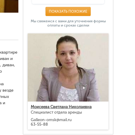
ПОКАЗАТЬ ПОХОЖИЕ
Мы свяжемся с вами для уточнения формы
оплаты и сроках сделки
квартире
иван и
 диван,
ю
на
у везде
упных
а и
Моисеева Светлана Николаевна
Специалист отдела аренды
Galleon-omsk@mail.ru
63-55-88