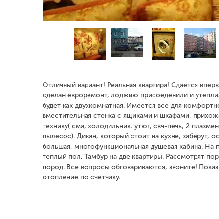
Отличный вариант! Реальная квартира! Сдается впер
сделан евроремонт, лоджию присоеденили и утеплил
будет как двухкомнатная. Имеется все для комфортно
вместительная стенка с ящиками и шкафами, прихожа
технику( сма, холодильник, утюг, свч-печь, 2 плазме
пылесос). Диван, который стоит на кухне, заберут, о
большая, многофункциональная душевая кабина. На п
теплый пол. Тамбур на две квартиры. Рассмотрят п
пород. Все вопросы обговариваются, звоните! Показ 
отопление по счетчику.