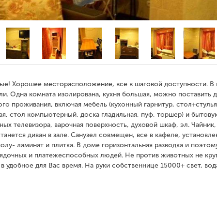
вые! Хорошее месторасположение, все в шаговой доступности. В 
и. Одна комната изолирована, кухня большая, можно поставить д
го проживания, включая мебель (кухонный гарнитур, стол+стулья,
я, стол компьютерный, доска гладильная, пуф, торшер) и бытову
нных телевизора, варочная поверхность, духовой шкаф, эл. Чайник,
станется диван в зале. Санузел совмещен, все в кафеле, установле
олу- ламинат и плитка. В доме горизонтальная разводка и поэтом
орядочных и платежеспособных людей. Не против животных не кр
в удобное для Вас время. На руки собственнице 15000+ свет, вод