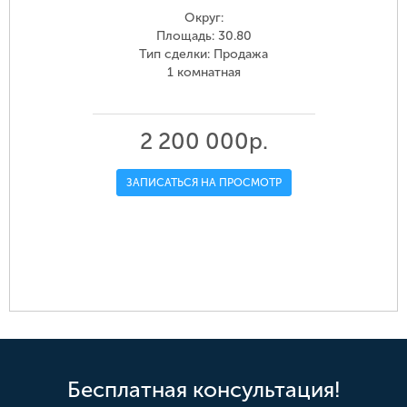
Округ:
Площадь: 30.80
Тип сделки: Продажа
1 комнатная
2 200 000р.
ЗАПИСАТЬСЯ НА ПРОСМОТР
Бесплатная консультация!
й,
ая
р-н. Омский, д. Ракитинка (Пушкинского
ул. Красный Путь, 141
ул. Пушкина, 115