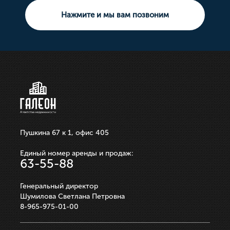
Земельный участок
Нажмите и мы вам позвоним
10 000 000р.
21 100 000р.
750 000р.
3 550 000р.
250 000р.
ЗАПИСАТЬСЯ НА ПРОСМОТР
ЗАПИСАТЬСЯ НА ПРОСМОТР
ЗАПИСАТЬСЯ НА ПРОСМОТР
ЗАПИСАТЬСЯ НА ПРОСМОТР
ЗАПИСАТЬСЯ НА ПРОСМОТР
Пушкина 67 к 1, офис 405
Единый номер аренды и продаж:
63-55-88
Генеральный директор
Шумилова Светлана Петровна
8-965-975-01-00