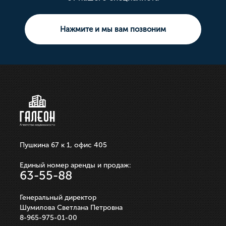
Тип сделки: Продажа
Тип сделки: Продажа
Площадь свободного назначения
Тип сделки: Продажа
Комната
3 комнатная
Земельный участок
Нажмите и мы вам позвоним
10 000 000р.
21 100 000р.
750 000р.
3 550 000р.
250 000р.
ЗАПИСАТЬСЯ НА ПРОСМОТР
ЗАПИСАТЬСЯ НА ПРОСМОТР
ЗАПИСАТЬСЯ НА ПРОСМОТР
ЗАПИСАТЬСЯ НА ПРОСМОТР
ЗАПИСАТЬСЯ НА ПРОСМОТР
Пушкина 67 к 1, офис 405
Единый номер аренды и продаж:
63-55-88
Генеральный директор
Шумилова Светлана Петровна
8-965-975-01-00