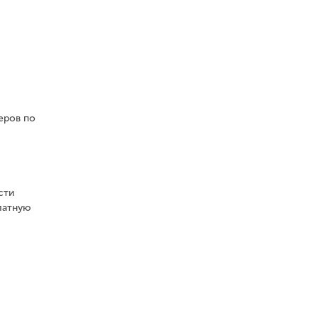
еров по
сти
латную