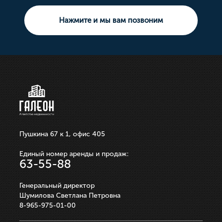
Площадь свободного назначения
Тип сделки: Продажа
Комната
3 комнатная
Земельный участок
Нажмите и мы вам позвоним
10 000 000р.
21 100 000р.
750 000р.
3 550 000р.
250 000р.
ЗАПИСАТЬСЯ НА ПРОСМОТР
ЗАПИСАТЬСЯ НА ПРОСМОТР
ЗАПИСАТЬСЯ НА ПРОСМОТР
ЗАПИСАТЬСЯ НА ПРОСМОТР
ЗАПИСАТЬСЯ НА ПРОСМОТР
Пушкина 67 к 1, офис 405
Единый номер аренды и продаж:
63-55-88
Генеральный директор
Шумилова Светлана Петровна
8-965-975-01-00