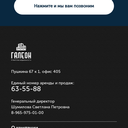
Земельный участок
Нажмите и мы вам позвоним
10 000 000р.
21 100 000р.
750 000р.
3 550 000р.
250 000р.
ЗАПИСАТЬСЯ НА ПРОСМОТР
ЗАПИСАТЬСЯ НА ПРОСМОТР
ЗАПИСАТЬСЯ НА ПРОСМОТР
ЗАПИСАТЬСЯ НА ПРОСМОТР
ЗАПИСАТЬСЯ НА ПРОСМОТР
Пушкина 67 к 1, офис 405
Единый номер аренды и продаж:
63-55-88
Генеральный директор
Шумилова Светлана Петровна
8-965-975-01-00
О компании