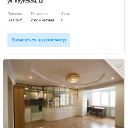
ул. Крупской, 12
Площадь:
Тип жилья:
Этаж:
2
60.00м
2 комнатная
8
Записаться на просмотр