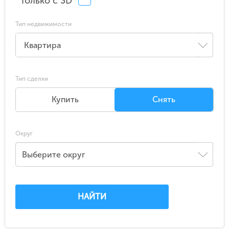
Только с 3D
Тип недвижимости
Тип сделки
Купить
Снять
Округ
Выберите округ
НАЙТИ