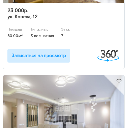
23 000р.
ул. Конева, 12
Площадь:
Тип жилья:
Этаж:
2
80.00м
3 комнатная
7
Записаться на просмотр