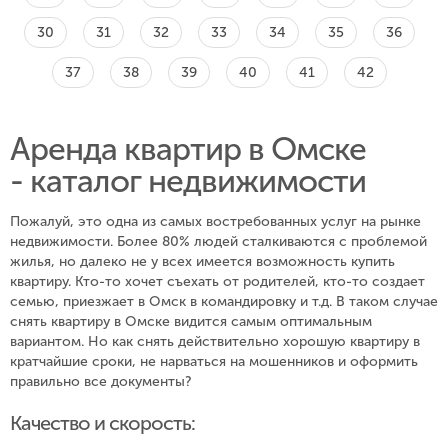
30
31
32
33
34
35
36
37
38
39
40
41
42
Аренда квартир в Омске
- каталог недвижимости
Пожалуй, это одна из самых востребованных услуг на рынке
недвижимости. Более 80% людей сталкиваются с проблемой
жилья, но далеко не у всех имеется возможность купить
квартиру. Кто-то хочет съехать от родителей, кто-то создает
семью, приезжает в Омск в командировку и т.д. В таком случае
снять квартиру в Омске видится самым оптимальным
вариантом. Но как снять действительно хорошую квартиру в
кратчайшие сроки, не нарваться на мошенников и оформить
правильно все документы?
Качество и скорость: