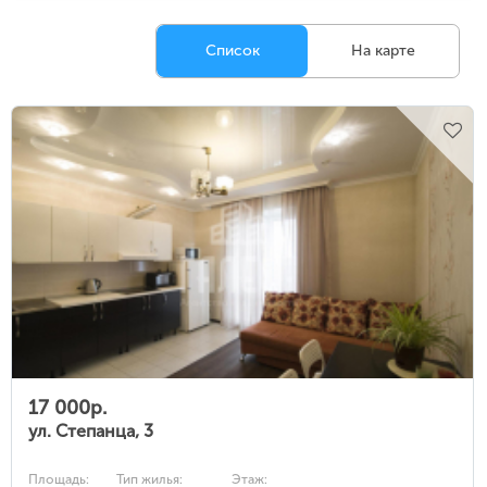
Список
На карте
17 000р.
ул. Степанца, 3
Площадь:
Тип жилья:
Этаж: