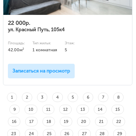
22 000р.
ул. Красный Путь, 105к4
Площадь:
Тип жилья:
Этаж:
2
42.00м
1 комнатная
5
Записаться на просмотр
1
2
3
4
5
6
7
8
9
10
11
12
13
14
15
16
17
18
19
20
21
22
23
24
25
26
27
28
29