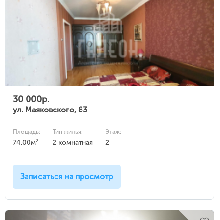
30 000р.
ул. Маяковского, 83
Площадь:
Тип жилья:
Этаж:
2
74.00м
2 комнатная
2
Записаться на просмотр