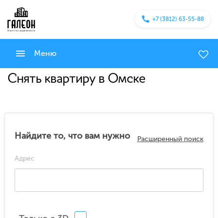
+7 (3812) 63-55-88
Меню
Снять квартиру в Омске
Найдите то, что вам нужно
Расширенный поиск
Адрес