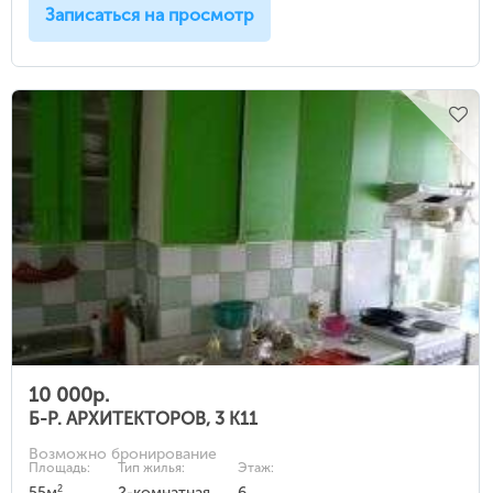
Записаться на просмотр
10 000р.
Б-Р. АРХИТЕКТОРОВ, 3 К11
Возможно бронирование
Площадь:
Тип жилья:
Этаж:
2
55м
2-комнатная
6